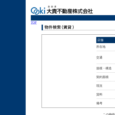
TOP
店舗
所在地
交通
規模・構造
契約面積
現況
賃料
備考
この物件