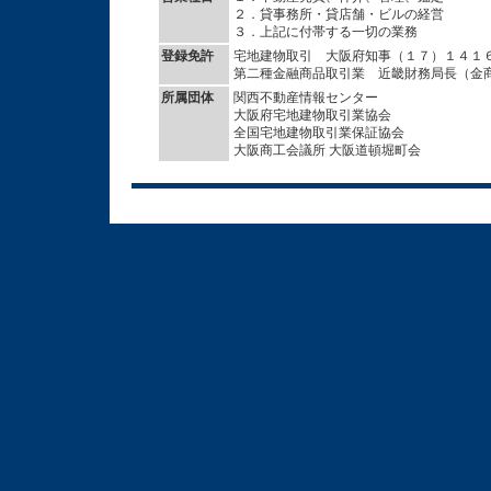
２．貸事務所・貸店舗・ビルの経営
３．上記に付帯する一切の業務
登録免許
宅地建物取引 大阪府知事（１７）１４１
第二種金融商品取引業 近畿財務局長（金
所属団体
関西不動産情報センター
大阪府宅地建物取引業協会
全国宅地建物取引業保証協会
大阪商工会議所 大阪道頓堀町会