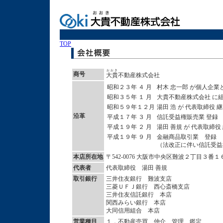
TOP
おおき
商号
大貴
不動産株式会社
昭和２３年 ４ 月
村木 忠一郎 が個人企業
昭和３５年 １ 月
大貴不動産株式会社 に
昭和５９年１２月
湯田 浩 が 代表取締役 
沿革
平成１７年 ３ 月
信託受益権販売業 登録
平成１９年 ２ 月
湯田 善規 が 代表取締役
平成１９年 ９ 月
金融商品取引業 登録
（法改正に伴い信託受益
本店所在地
〒542-0076 大阪市中央区難波２丁目３番１
代表者
代表取締役 湯田 善規
取引銀行
三井住友銀行 難波支店
三菱ＵＦＪ銀行 西心斎橋支店
三井住友信託銀行 本店
関西みらい銀行 本店
大同信用組合 本店
営業種目
１．不動産売買、仲介、管理、鑑定